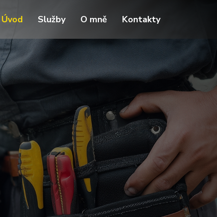
Úvod
Služby
O mně
Kontakty