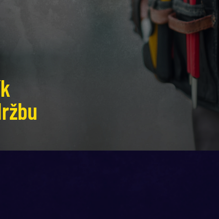
ík
držbu