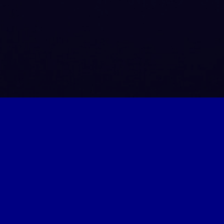
Pomoc s výpočetní
technikou