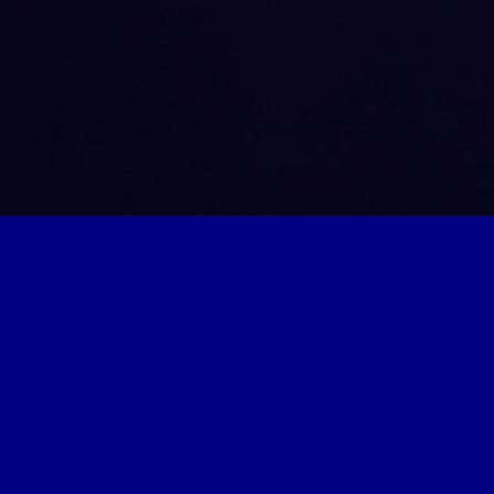
Hodinový manžel
Drobné domácí opravy